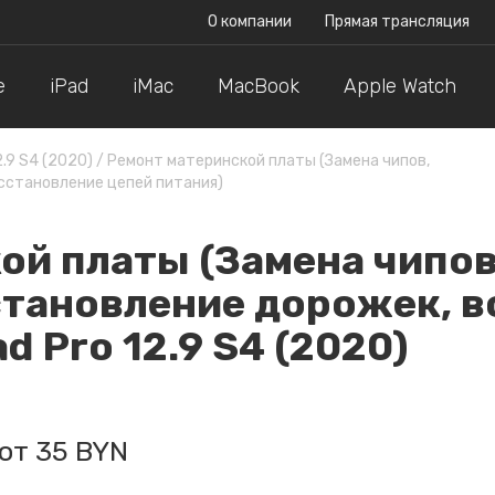
О компании
Прямая трансляция
e
iPad
iMac
MacBook
Apple Watch
2.9 S4 (2020)
/
Ремонт материнской платы (Замена чипов,
сстановление цепей питания)
ой платы (Замена чипов
становление дорожек, 
d Pro 12.9 S4 (2020)
от 35 BYN