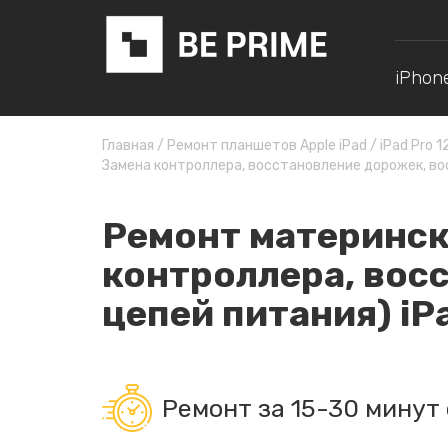
iPhon
Главная
/
Ремонт планшетов Apple iPad
/
iPad Pro 1
Замена контроллера, восстановление дорожек, во
Ремонт материнск
контроллера, вос
цепей питания) iPa
Ремонт за 15-30 минут 