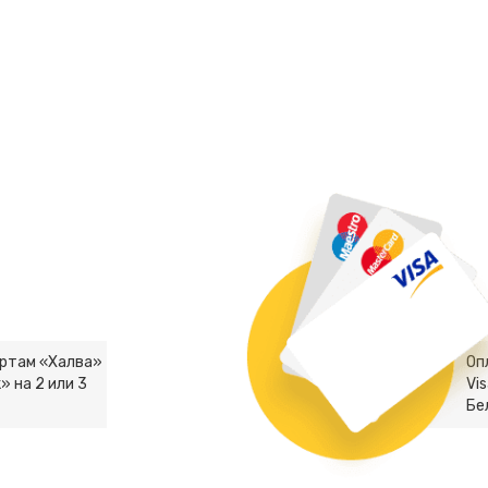
артам «Халва»
Оп
» на 2 или 3
Vis
Бе