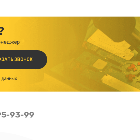
?
менеджер
х данных
95-93-99