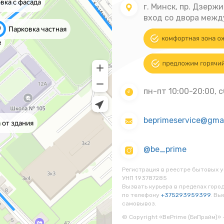
г. Минск, пр. Дзержи
вход со двора между
пн-пт 10:00-20:00, с
beprimeservice@gma
@be_prime
Регистрация в реестре бытовых
УНП 193787285
Вызвать курьера в пределах горо
по телефону
+375293959399
. Вы
самовывоз.
© Copyright «BePrime (БиПрайм)» 